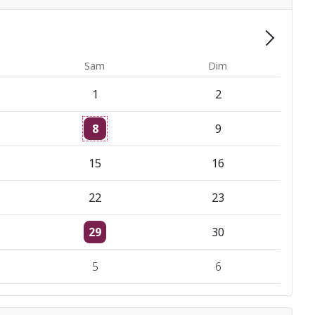
Suivant 
Sam
Dim
1
2
Un évènement
8
9
15
16
22
23
Un évènement
29
30
5
6