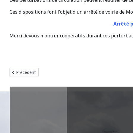
Des perturbations de circulation peuvent résulter de c
Ces dispositions font l'objet d'un arrêté de voirie de 
Arrêté p
Merci devous montrer coopératifs durant ces perturbat
Article précédent : Cimetière de Manot : Pays d'Art et d'Histoir
Précédent